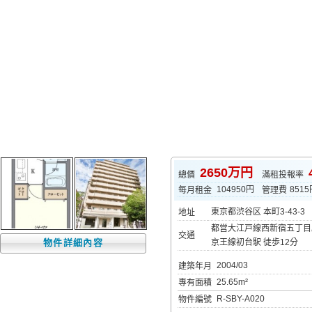
2650万円
總價
滿租投報率
104950円
851
每月租金
管理費
東京都渋谷区 本町3-43-3
地址
都営大江戸線西新宿五丁目
交通
物件詳細內容
京王線初台駅 徒歩12分
2004/03
建築年月
25.65m²
專有面積
R-SBY-A020
物件編號