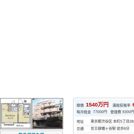
1540万円
總價
滿租投報率
77000円
9300
每月租金
管理費
東京都渋谷区 本町5丁目38-
地址
京王線幡ヶ谷駅 徒歩8分
交通