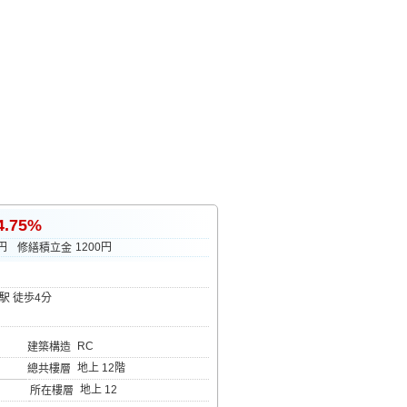
4.75%
5円
1200円
修繕積立金
駅 徒歩4分
RC
建築構造
地上 12階
總共樓層
地上 12
所在樓層