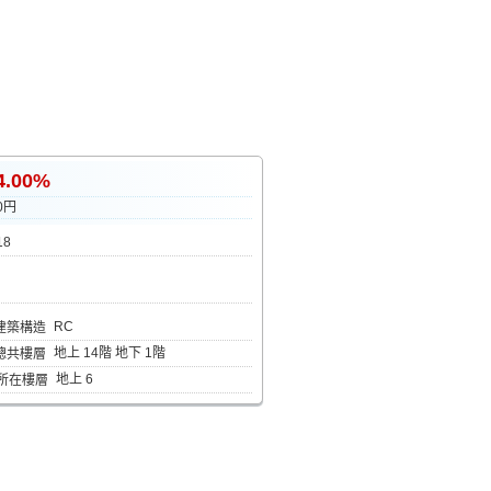
4.00%
0円
18
RC
建築構造
地上 14階 地下 1階
總共樓層
地上 6
所在樓層