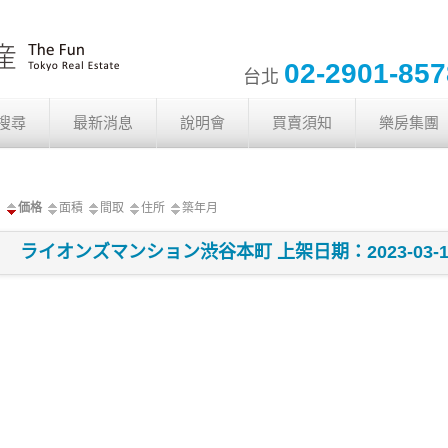
02-2901-85
台北
搜尋
最新消息
說明會
買賣須知
樂房集團
価格
面積
間取
住所
築年月
ライオンズマンション渋谷本町 上架日期：2023-03-1