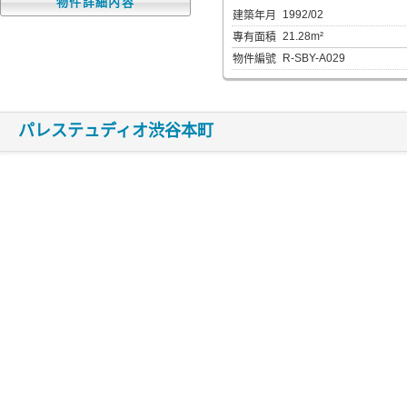
物件詳細內容
1992/02
建築年月
21.28m²
專有面積
R-SBY-A029
物件編號
パレステュディオ渋谷本町