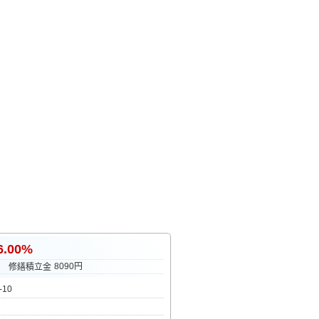
6.00%
円
8090円
修繕積立金
10