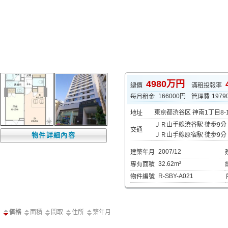
4980万円
總價
滿租投報率
166000円
1979
每月租金
管理費
東京都渋谷区 神南1丁目8-
地址
ＪＲ山手線渋谷駅 徒歩9分
交通
物件詳細內容
ＪＲ山手線原宿駅 徒歩9分
2007/12
建築年月
32.62m²
專有面積
R-SBY-A021
物件編號
価格
面積
間取
住所
築年月