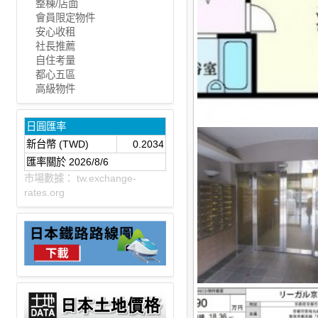
整棟/店面
會員限定物件
安心收租
社長推薦
自住考量
都心五區
高級物件
日圓匯率
新台幣 (TWD)
0.2034
匯率關於 2026/8/6
市場數據：
tw.exchange-
rates.org