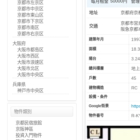
50000円
每月租金
管理
京都市左京区
京都市中京区
地址
京都府京
京都市東山区
京都市下京区
京都市営
交通
京都市南区
阪急京都
京都市右京区
199
建築年月
大阪府
18.
面積
大阪市都島区
大阪市西区
3.2
陽台
大阪市浪速区
大阪市北区
地上
總共樓層
大阪市中央区
45
戶數
兵庫県
RC
建物構造
神戸市中央区
設備・条件
htt
Google街景
物件類別
R-K
物件番号
京都民宿旅館
京阪神區
投資入門物件