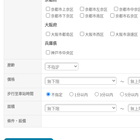
京都市上京区
京都市左京区
京都市中京
京都市下京区
京都市南区
京都市右京区
大阪府
大阪市都島区
大阪市西区
大阪市浪速区
兵庫県
神戸市中央区
屋齡
價格
～
步行至車站時間
不指定
1分以内
3分以内
5分以内
面積
～
條件・設備