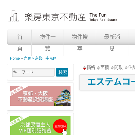
首
物件一
物件搜
最新消
頁
覽
尋
息
Home
»
売買 > 京都市中京区
価格
面積
間取
住
エステムコ