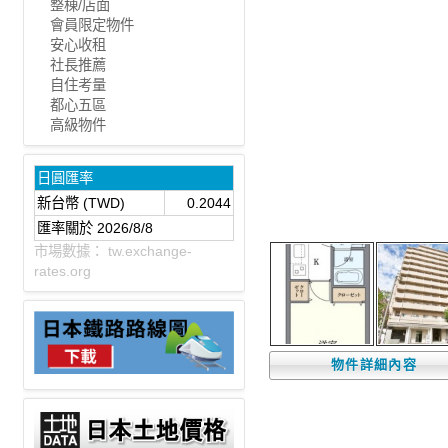
整棟/店面
會員限定物件
安心收租
社長推薦
自住考量
都心五區
高級物件
日圓匯率
新台幣 (TWD)
0.2044
匯率關於 2026/8/8
市場數據：
tw.exchange-
rates.org
物件詳細內容