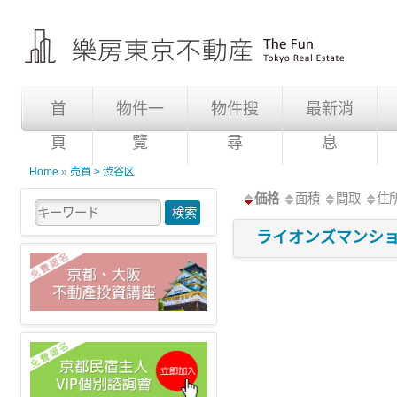
首
物件一
物件搜
最新消
頁
覽
尋
息
Home
»
売買 > 渋谷区
価格
面積
間取
住
ライオンズマンション