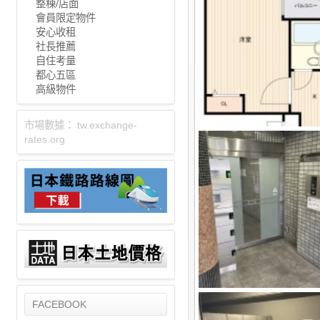
整棟/店面
會員限定物件
安心收租
社長推薦
自住考量
都心五區
高級物件
市場數據：
tw.exchange-
rates.org
FACEBOOK