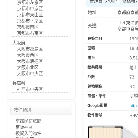
5700円
管理費
修繕積
京都市左京区
京都市中京区
地址
京都府京都
京都市東山区
京都市下京区
ＪＲ東海道
交通
京都市南区
京都市営烏
京都市右京区
199
建築年月
大阪府
18.
面積
大阪市都島区
大阪市西区
3.5
陽台
大阪市浪速区
大阪市北区
地
總共樓層
大阪市中央区
73
戶數
兵庫県
RC
建物構造
神戸市中央区
※現
設備・条件
htt
Google街景
物件類別
R-K
物件番号
京都民宿旅館
京阪神區
投資入門物件