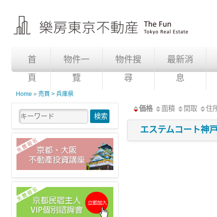
首
物件一
物件搜
最新消
頁
覽
尋
息
Home
»
売買 > 兵庫県
価格
面積
間取
住
エステムコート神戸・