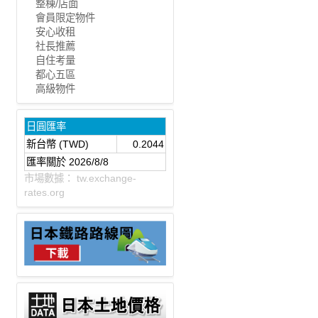
整棟/店面
會員限定物件
安心收租
社長推薦
自住考量
都心五區
高級物件
日圓匯率
新台幣 (TWD)
0.2044
匯率關於 2026/8/8
市場數據：
tw.exchange-
rates.org