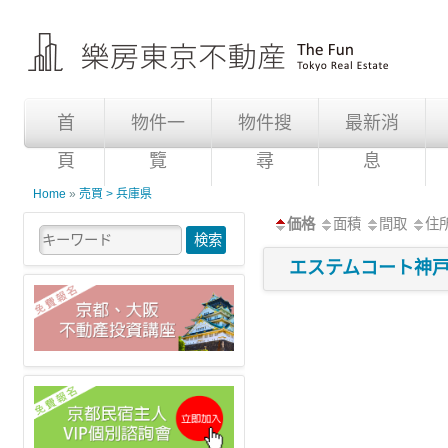
首
物件一
物件搜
最新消
頁
覽
尋
息
Home
»
売買 > 兵庫県
価格
面積
間取
住
エステムコート神戸・